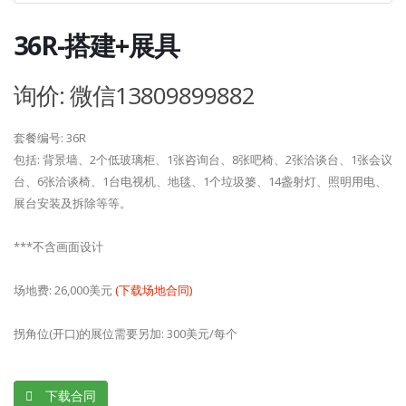
36R-搭建+展具
询价: 微信13809899882
套餐编号: 36R
包括: 背景墙、2个低玻璃柜、1张咨询台、8张吧椅、2张洽谈台、1张会议
台、6张洽谈椅、1台电视机、地毯、1个垃圾篓、14盏射灯、照明用电、
展台安装及拆除等等。
***不含画面设计
场地费: 26,000美元
(下载场地合同)
拐角位(开口)的展位需要另加: 300美元/每个
下载合同