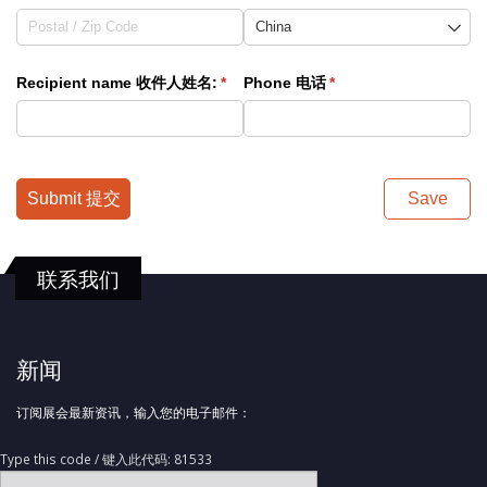
Recipient name 收件人姓名:
(required)
*
Phone 电话
(required)
*
Submit 提交
Save
联系我们
新闻
订阅展会最新资讯，输入您的电子邮件：
Type this code / 键入此代码: 81533